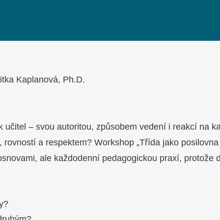
Jitka Kaplanová, Ph.D.
k učitel – svou autoritou, způsobem vedení i reakcí na ka
 rovností a respektem? Workshop „Třída jako posilovna 
snovami, ale každodenní pedagogickou praxí, protože de
y?
 druhým?