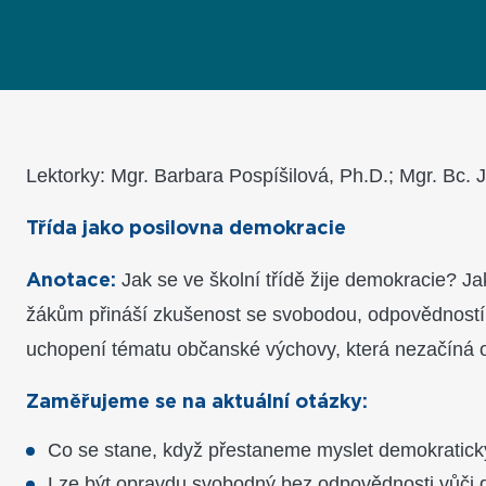
Lektorky: Mgr. Barbara Pospíšilová, Ph.D.; Mgr. Bc. 
Třída jako posilovna demokracie
Jak se ve školní třídě žije demokracie? Ja
Anotace:
žákům přináší zkušenost se svobodou, odpovědností,
uchopení tématu občanské výchovy, která nezačíná o
Zaměřujeme se na aktuální otázky:
Co se stane, když přestaneme myslet demokratick
Lze být opravdu svobodný bez odpovědnosti vůči