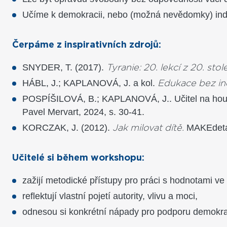
Učíme k demokracii, nebo (možná nevědomky) ind
Čerpáme z inspirativních zdrojů:
SNYDER, T. (2017).
Tyranie: 20. lekcí z 20. stole
HÁBL, J.; KAPLANOVÁ, J. a kol.
Edukace bez in
POSPÍŠILOVÁ, B.; KAPLANOVÁ, J.. Učitel na houpa
Pavel Mervart, 2024, s. 30-41.
KORCZAK, J. (2012).
MAKEdetai
Jak milovat dítě.
Učitelé si během workshopu:
zažijí metodické přístupy pro práci s hodnotami ve 
reflektují vlastní pojetí autority, vlivu a moci,
odnesou si konkrétní nápady pro podporu demokrati