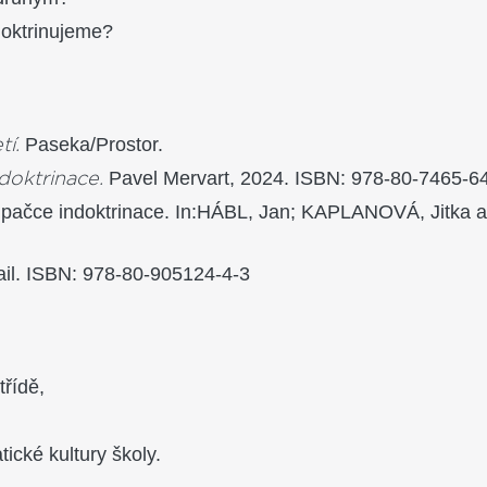
oktrinujeme?
Paseka/Prostor.
tí.
Pavel Mervart, 2024. ISBN: 978-80-7465-6
doktrinace.
čce indoktrinace. In:HÁBL, Jan; KAPLANOVÁ, Jitka a ko
l. ISBN: 978-80-905124-4-3
třídě,
cké kultury školy.