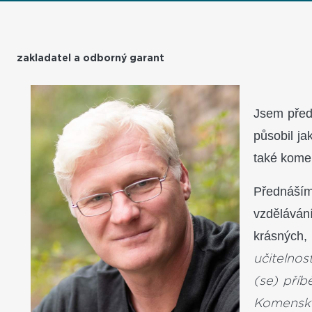
zakladatel a odborný garant
Jsem přede
působil ja
také kome
Přednáším
vzděláván
krásných,
učitelnos
(se) pří
Komenské