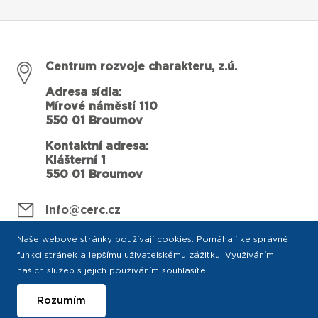
Centrum rozvoje charakteru, z.ú.
Adresa sídla:
Mírové náměstí 110
550 01 Broumov
Kontaktní adresa:
Klášterní 1
550 01 Broumov
info@cerc.cz
Naše webové stránky používají cookies. Pomáhají ke správné
funkci stránek a lepšímu uživatelskému zážitku. Využíváním
našich služeb s jejich používáním souhlasíte.
Rozumím