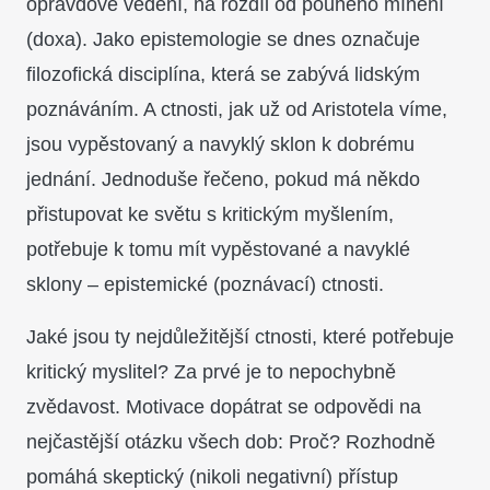
opravdové vědění, na rozdíl od pouhého mínění
(doxa). Jako epistemologie se dnes označuje
filozofická disciplína, která se zabývá lidským
poznáváním. A ctnosti, jak už od Aristotela víme,
jsou vypěstovaný a navyklý sklon k dobrému
jednání. Jednoduše řečeno, pokud má někdo
přistupovat ke světu s kritickým myšlením,
potřebuje k tomu mít vypěstované a navyklé
sklony – epistemické (poznávací) ctnosti.
Jaké jsou ty nejdůležitější ctnosti, které potřebuje
kritický myslitel? Za prvé je to nepochybně
zvědavost. Motivace dopátrat se odpovědi na
nejčastější otázku všech dob: Proč? Rozhodně
pomáhá skeptický (nikoli negativní) přístup