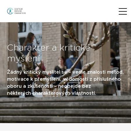
Charakter a kritické
myšlení
Žádný kritický myslitel se – vedle znalosti metod,
motivace k přemýšlení, vědomostí z příslušného
oboru a zkušeností – neobejde bez
některých charakterových vlastností.