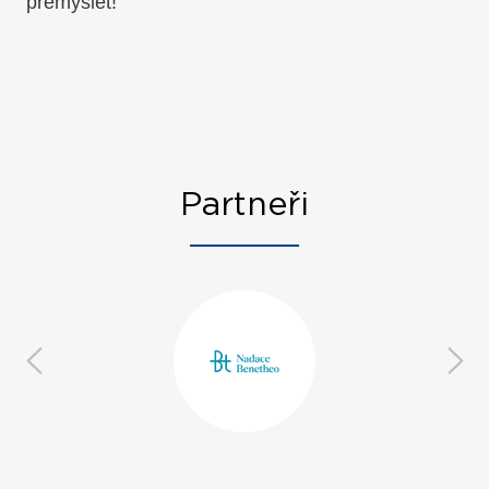
přemýšlet!
Partneři