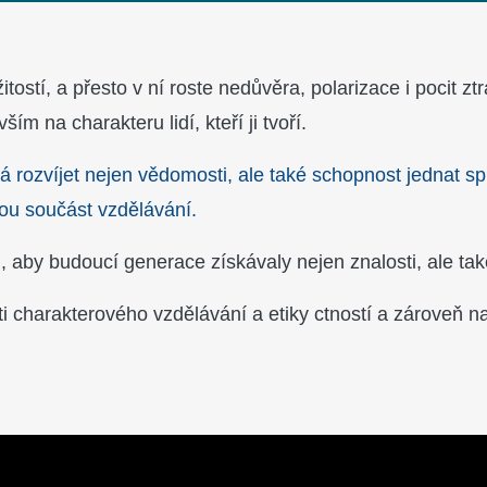
itostí, a přesto v ní roste nedůvěra, polarizace i pocit z
ím na charakteru lidí, kteří ji tvoří.
á rozvíjet nejen vědomosti, ale také schopnost jednat s
ou součást vzdělávání.
 aby budoucí generace získávaly nejen znalosti, ale také
 charakterového vzdělávání a etiky ctností a zároveň n